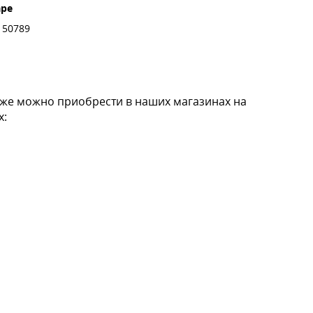
аре
150789
кже можно приобрести в наших магазинах на
х: