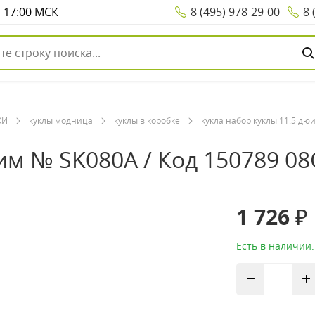
о 17:00 МСК
8 (495) 978-29-00
8 
КИ
куклы модница
куклы в коробке
кукла набор куклы 11.5 дю
им № SK080A / Код 150789 0
1 726 ₽
Есть в наличии: