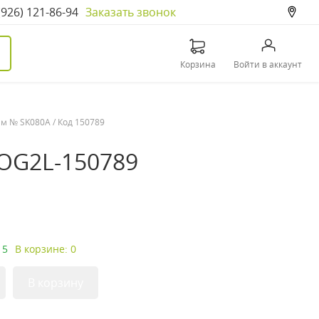
(926) 121-86-94
Заказать звонок
Корзина
Войти в аккаунт
им № SK080A / Код 150789
8OG2L-150789
 5
В корзине: 0
В корзину