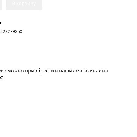
В корзину
ре
5222279250
кже можно приобрести в наших магазинах на
х: