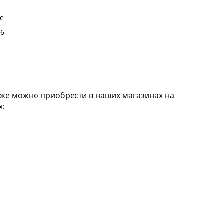
ре
06
кже можно приобрести в наших магазинах на
х: