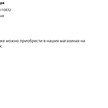
аре
h10832
ьша
кже можно приобрести в наших магазинах на
х: