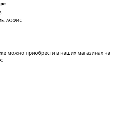
аре
5
ль: АОФИС
кже можно приобрести в наших магазинах на
х: