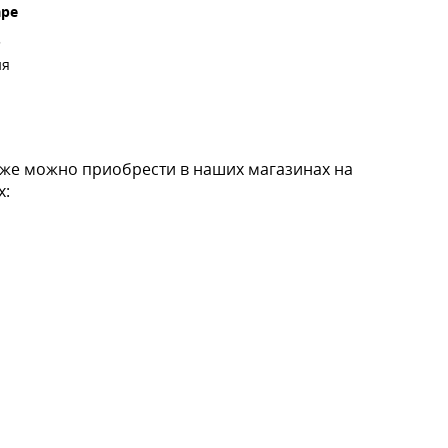
аре
5
ия
кже можно приобрести в наших магазинах на
х: