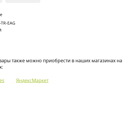
ре
-TR-EAG
й
вары также можно приобрести в наших магазинах на
х:
es
ЯндексМаркет