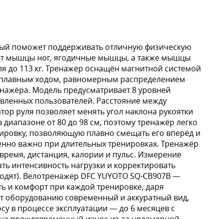
рый поможет поддерживать отличную физическую
ают мышцы ног, ягодичные мышцы, а также мышцы
ля до 113 кг. Тренажёр оснащён магнитной системой
ся плавным ходом, равномерным распределением
енажёра. Модель предусматривает 8 уровней
овленных пользователей. Расстояние между
тор руля позволяет менять угол наклона рукоятки
 диапазоне от 80 до 98 см, поэтому тренажёр легко
лировку, позволяющую плавно смещать его вперёд и
бенно важно при длительных тренировках. Тренажёр
ремя, дистанция, калории и пульс. Измерение
ть интенсивность нагрузки и корректировать
 входят). Велотренажер DFC YUYOTO SQ-CB907B —
ь и комфорт при каждой тренировке, даря
ёт оборудованию современный и аккуратный вид,
у в процессе эксплуатации — до 6 месяцев с