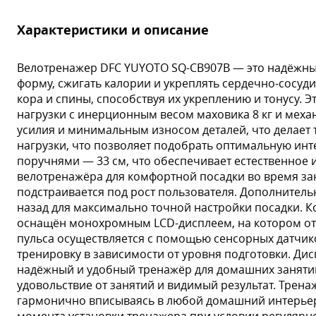
Характеристики и описание
Велотренажер DFC YUYOTO SQ-CB907B — это надёжны
форму, сжигать калории и укреплять сердечно-сосу
кора и спины, способствуя их укреплению и тонусу. 
нагрузки с инерционным весом маховика 8 кг и мех
усилия и минимальным износом деталей, что делает
нагрузки, что позволяет подобрать оптимальную инт
поручнями — 33 см, что обеспечивает естественное 
велотренажёра для комфортной посадки во время заня
подстраивается под рост пользователя. Дополнител
назад для максимально точной настройки посадки. К
оснащён монохромным LCD-дисплеем, на котором отоб
пульса осуществляется с помощью сенсорных датчико
тренировку в зависимости от уровня подготовки. Дис
надёжный и удобный тренажёр для домашних занятий
удовольствие от занятий и видимый результат. Трен
гармонично вписываясь в любой домашний интерьер.