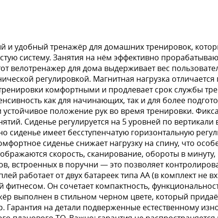
й и удобный тренажёр для домашних тренировок, кото
дистую систему. Занятия на нём эффективно прорабатыв
Этот велотренажер для дома выдерживает вес пользовате
анической регулировкой. Магнитная нагрузка отличает
 тренировки комфортными и продлевает срок службы тр
енсивность как для начинающих, так и для более подгот
и устойчивое положение рук во время тренировки. Фикса
тий. Сиденье регулируется на 5 уровней по вертикали в
ьно сиденье имеет бесступенчатую горизонтальную регу
омфортное сиденье снижает нагрузку на спину, что осо
ражаются скорость, сканирование, обороты в минуту, в
в, встроенных в поручни — это позволяет контролирова
плей работает от двух батареек типа АА (в комплект не
 фитнесом. Он сочетает компактность, функциональност
ажёр выполнен в стильном черном цвете, который прида
 Гарантия на детали подверженные естественному износ