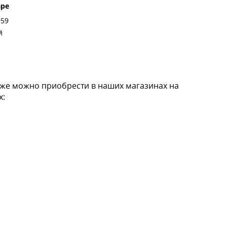
аре
959
й
кже можно приобрести в наших магазинах на
х: