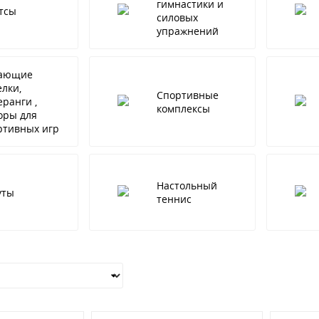
гимнастики и
тсы
силовых
упражнений
ающие
елки,
Спортивные
еранги ,
комплексы
оры для
ртивных игр
Настольный
уты
теннис