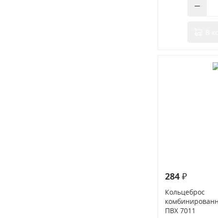
В к
284 ₽
Кольцеброс
комбинированн
ПВХ 7011