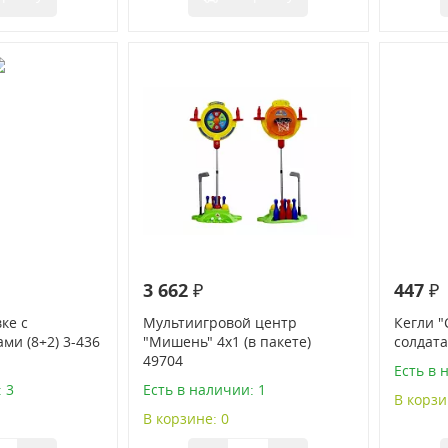
3 662 ₽
447 ₽
ке с
Мультиигровой центр
Кегли "
и (8+2) 3-436
"Мишень" 4х1 (в пакете)
солдата
49704
Есть в 
 3
Есть в наличии: 1
В корзи
В корзине: 0