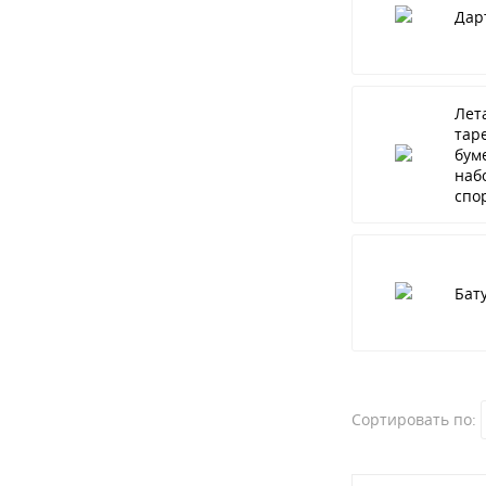
Дар
Лет
тар
бум
наб
спо
Бат
Сортировать по: