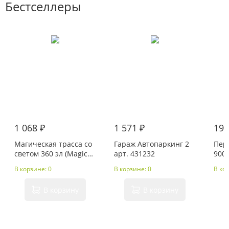
Бестселлеры
1 068 ₽
1 571 ₽
195
Магическая трасса со
Гараж Автопаркинг 2
Пер
светом 360 эл (Magic
арт. 431232
900/1
track)
1/20
В корзине: 0
В корзине: 0
В ко
В корзину
В корзину