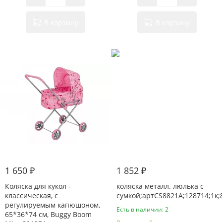
В корзину
В корзину
1 650 ₽
1 852 ₽
Коляска для кукол -
коляска металл. люлька с
классическая, с
сумкой;артCS8821A;128714;1к;
регулируемым капюшоном,
Есть в наличии: 2
65*36*74 см, Buggy Boom