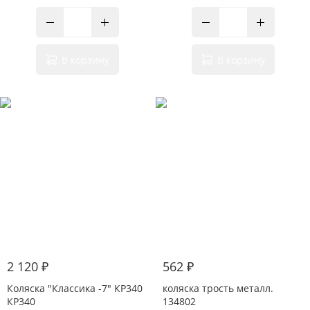
В корзину
В корзину
2 120 ₽
562 ₽
Коляска "Классика -7" КР340
коляска трость металл.
КР340
134802