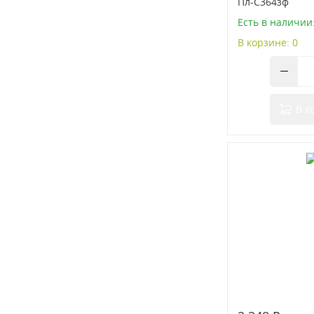
Пл-С364зф
Есть в наличии
В корзине: 0
В к