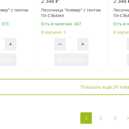
2 348 ₽
2 348 
вер" с тентом
Песочница "Клевер" с тентом
Песочни
Пл-С364зел
Пл-С36
: 373
Есть в наличии: 407
Есть в 
В корзине: 0
В корзи
орзину
В корзину
Показать ещё 24 тов
1
2
3