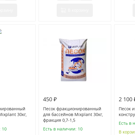
орзину
В корзину
450 ₽
2 100 
онированный
Песок фракционированный
Песок 
ixplant 30кг,
для бассейнов Mixplant 30кг,
констру
фракция 0,7-1,5
Есть в 
: 10
Есть в наличии: 10
В корзи