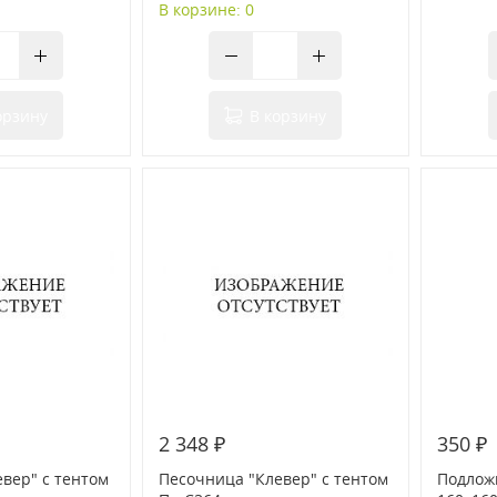
В корзине: 0
орзину
В корзину
2 348 ₽
350 ₽
вер" с тентом
Песочница "Клевер" с тентом
Подлож