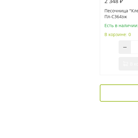
2 348 ₽
Песочница "Кле
Пл-С364зж
Есть в наличии
В корзине: 0
В к