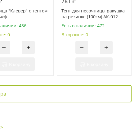
₽
781 ₽
ца "Клевер" с тентом
Тент для песочницы ракушка
4жф
на резинке (100см) АК-012
наличии: 436
Есть в наличии: 472
не: 0
В корзине: 0
В корзину
В корзину
ара
>>