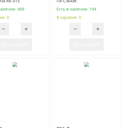
см АК-015
Пл-С364зк
наличии: 409
Есть в наличии: 194
не: 0
В корзине: 0
В корзину
В корзину