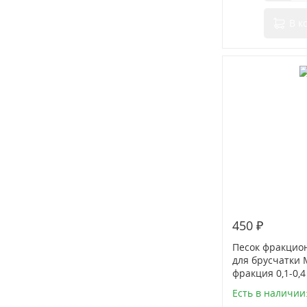
В к
450 ₽
Песок фракци
для брусчатки M
фракция 0,1-0,4
Есть в наличии