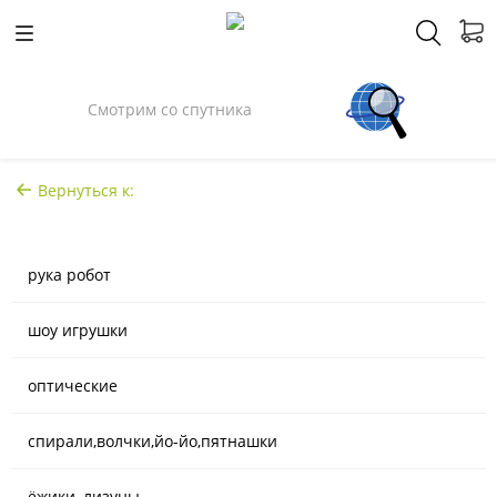
Смотрим со спутника
Вернуться к:
рука робот
шоу игрушки
оптические
спирали,волчки,йо-йо,пятнашки
ёжики, лизуны